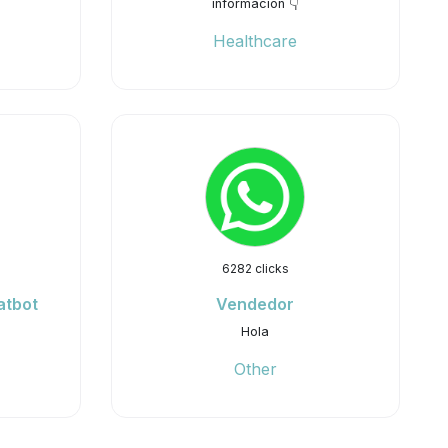
información 👇
Healthcare
6282 clicks
atbot
Vendedor
Hola
Other