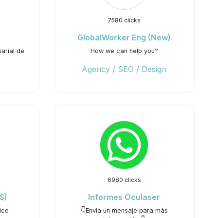
7580 clicks
GlobalWorker Eng (New)
arial de
How we can help you?
Agency / SEO / Design
6980 clicks
S)
Informes Oculaser
ice
👇Envía un mensaje para más